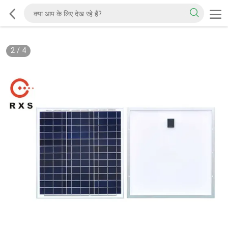
3
/
4