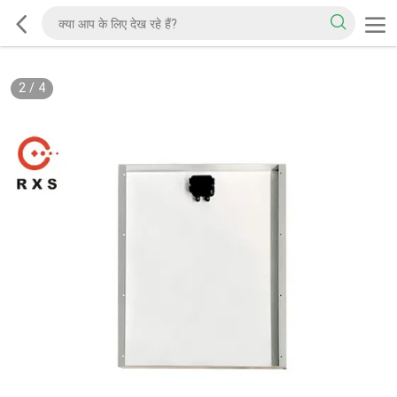
3
/
4