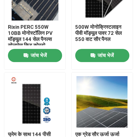
कारखाना भ्रमण
Rixin PERC 550W
500W मोनोक्रिस्टलाइन
10BB मोनोस्टॉलिन PV
पीवी मॉड्यूल पावर 72 सेल
गुणवत्ता नियंत्रण
मॉड्यूल 144 सेल पैनल्स
550 वाट सौर पैनल
सोलारेस किट कोस्टो
जांच भेजें
जांच भेजें
संपर्क करें
एक उद्धरण की विनती करे
सौर पीवी मॉड्यूल
हाई पावर सोलर पैनल
BIPV सौर पैनलों
फ्रेम के साथ 144 पीसी
एक ग्रेड सौर ऊर्जा ऊर्जा