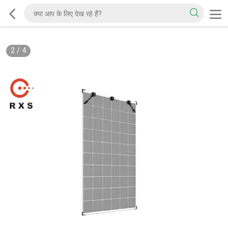
2
/
4